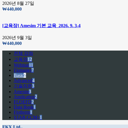
2026년 8월 27일
₩
440,000
[교육장] Amesim 기본 교육_2026. 9. 3-4
2026년 9월 3일
₩
440,000
전체 강좌
교육장
12
Webinar
11
Flomaster
7
Basic
6
Advanced
4
기술자문
3
Amesim
3
Application
2
FLOEFD
2
Data Book
1
Flotherm
1
STAR-CCM+
1
FKX Ltd,.