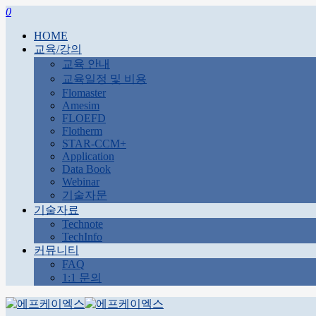
0
HOME
교육/강의
교육 안내
교육일정 및 비용
Flomaster
Amesim
FLOEFD
Flotherm
STAR-CCM+
Application
Data Book
Webinar
기술자문
기술자료
Technote
TechInfo
커뮤니티
FAQ
1:1 문의