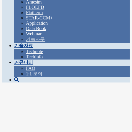
Amesim
FLOEFD
Flotherm
STAR-CCM+
Application
Data Book
Webinar
기술자문
기술자료
Technote
TechInfo
커뮤니티
FAQ
1:1 문의