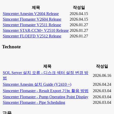
제목
작성일
Simcenter Amesim V2604 Release
2026.04.15
Simcenter Flomaster V2604 Release
2026.04.15
Simcenter Flomaster V2511 Release
2026.01.27
Simcenter STAR-CCM+ V2510 Release
2026.01.27
Simcenter FLOEFD V2512 Release
2026.01.27
Technote
제목
작성일
SQL Server 설치 오류 - 디스크 섹터 설정 변경 방
2026.06.16
법
Simcenter Amesim 설치 Guide (V2410 ~)
2026.04.24
Simcenter Flomaster - Result Export 기능 활용 방법
2026.03.04
Simcenter Flomaster - Pump Operating Point Display
2026.03.04
Simcenter Flomaster - Pipe Scheduling
2026.03.04
교육