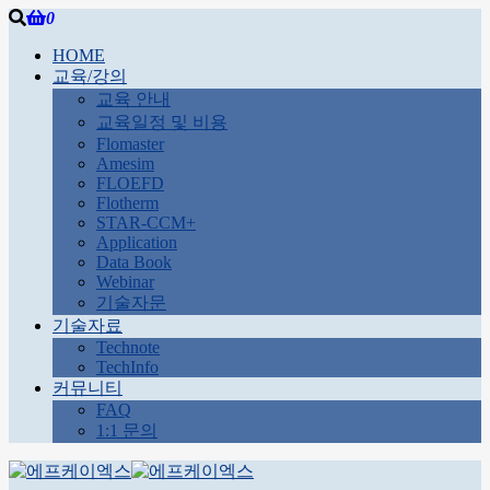
0
HOME
교육/강의
교육 안내
교육일정 및 비용
Flomaster
Amesim
FLOEFD
Flotherm
STAR-CCM+
Application
Data Book
Webinar
기술자문
기술자료
Technote
TechInfo
커뮤니티
FAQ
1:1 문의