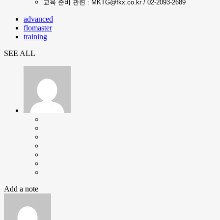
교육 준비 관련 : MKTG@fkx.co.kr / 02-2093-2689
advanced
flomaster
training
SEE ALL
Add a note