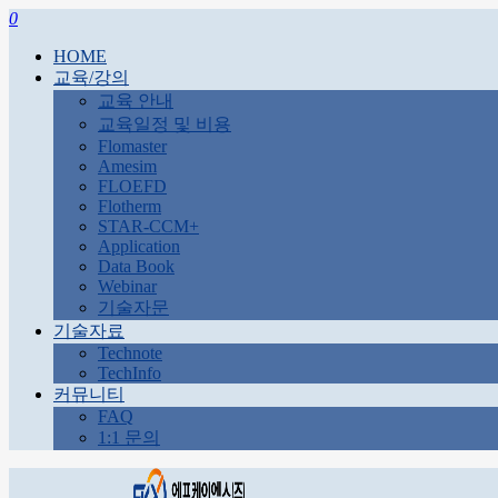
0
HOME
교육/강의
교육 안내
교육일정 및 비용
Flomaster
Amesim
FLOEFD
Flotherm
STAR-CCM+
Application
Data Book
Webinar
기술자문
기술자료
Technote
TechInfo
커뮤니티
FAQ
1:1 문의