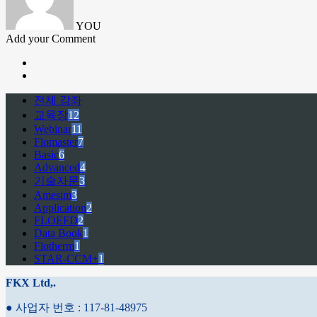
YOU
Add your Comment
전체 강좌
교육장
12
Webinar
11
Flomaster
7
Basic
6
Advanced
4
기술자문
3
Amesim
3
Application
2
FLOEFD
2
Data Book
1
Flotherm
1
STAR-CCM+
1
FKX Ltd,.
● 사업자 번호 : 117-81-48975